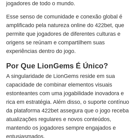
jogadores de todo o mundo.
Esse senso de comunidade e conexão global é
amplificado pela natureza online do 422bet, que
permite que jogadores de diferentes culturas e
origens se reúnam e compartilhem suas
experiências dentro do jogo.
Por Que LionGems É Único?
A singularidade de LionGems reside em sua
capacidade de combinar elementos visuais
estonteantes com uma jogabilidade inovadora e
rica em estratégia. Além disso, o suporte contínuo
da plataforma 422bet assegura que o jogo receba
atualizações regulares e novos conteúdos,
mantendo os jogadores sempre engajados e
entusiasmados.