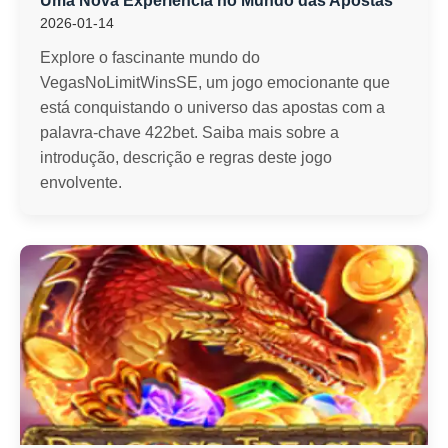
Uma Nova Experiência no Mundo das Apostas
2026-01-14
Explore o fascinante mundo do
VegasNoLimitWinsSE, um jogo emocionante que
está conquistando o universo das apostas com a
palavra-chave 422bet. Saiba mais sobre a
introdução, descrição e regras deste jogo
envolvente.