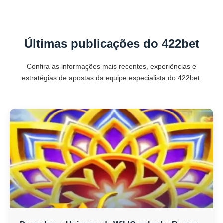
Últimas publicações do 422bet
Confira as informações mais recentes, experiências e
estratégias de apostas da equipe especialista do 422bet.