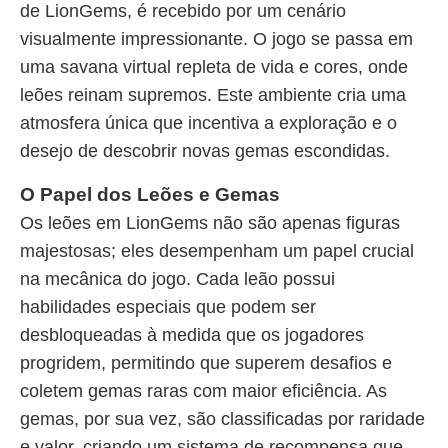
de LionGems, é recebido por um cenário
visualmente impressionante. O jogo se passa em
uma savana virtual repleta de vida e cores, onde
leões reinam supremos. Este ambiente cria uma
atmosfera única que incentiva a exploração e o
desejo de descobrir novas gemas escondidas.
O Papel dos Leões e Gemas
Os leões em LionGems não são apenas figuras
majestosas; eles desempenham um papel crucial
na mecânica do jogo. Cada leão possui
habilidades especiais que podem ser
desbloqueadas à medida que os jogadores
progridem, permitindo que superem desafios e
coletem gemas raras com maior eficiência. As
gemas, por sua vez, são classificadas por raridade
e valor, criando um sistema de recompensa que