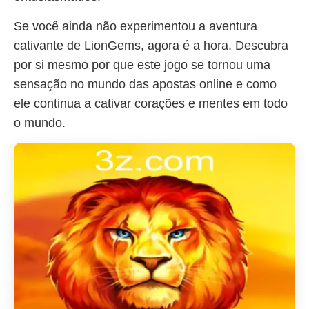
Se você ainda não experimentou a aventura
cativante de LionGems, agora é a hora. Descubra
por si mesmo por que este jogo se tornou uma
sensação no mundo das apostas online e como
ele continua a cativar corações e mentes em todo
o mundo.