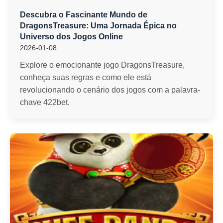
Descubra o Fascinante Mundo de
DragonsTreasure: Uma Jornada Épica no
Universo dos Jogos Online
2026-01-08
Explore o emocionante jogo DragonsTreasure,
conheça suas regras e como ele está
revolucionando o cenário dos jogos com a palavra-
chave 422bet.