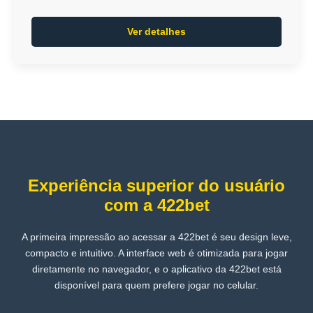
Ver detalhes
Experiência superior do usuário
com a 422bet
A primeira impressão ao acessar a 422bet é seu design leve,
compacto e intuitivo. A interface web é otimizada para jogar
diretamente no navegador, e o aplicativo da 422bet está
disponível para quem prefere jogar no celular.