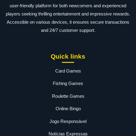
user-friendly platform for both newcomers and experienced
players seeking thrilling entertainment and impressive rewards.
Accessible on various devices, it ensures secure transactions
and 24/7 customer support.
Quick links
Card Games
Fishing Games
Roulette Games
Online Bingo
Jogo Responsável
Notícias Expressas