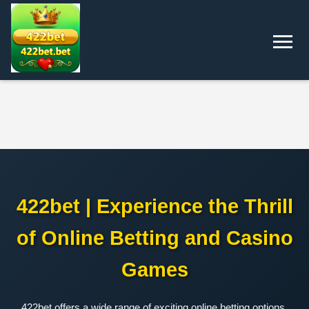
422bet | Experience the Thrill
of Online Betting and Casino
Games
422bet offers a wide range of exciting online betting options,