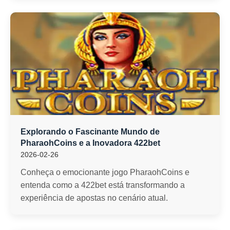
Explorando o Fascinante Mundo de
PharaohCoins e a Inovadora 422bet
2026-02-26
Conheça o emocionante jogo PharaohCoins e
entenda como a 422bet está transformando a
experiência de apostas no cenário atual.