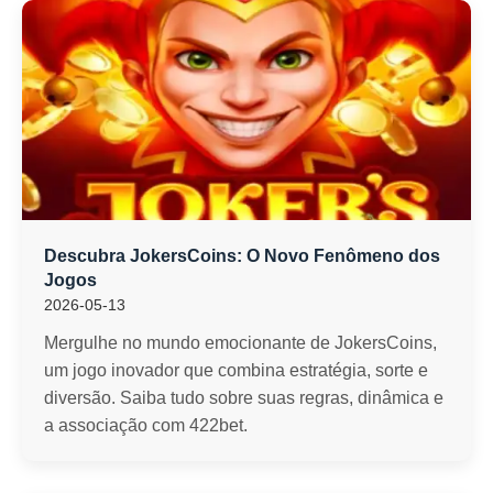
Descubra JokersCoins: O Novo Fenômeno dos
Jogos
2026-05-13
Mergulhe no mundo emocionante de JokersCoins,
um jogo inovador que combina estratégia, sorte e
diversão. Saiba tudo sobre suas regras, dinâmica e
a associação com 422bet.