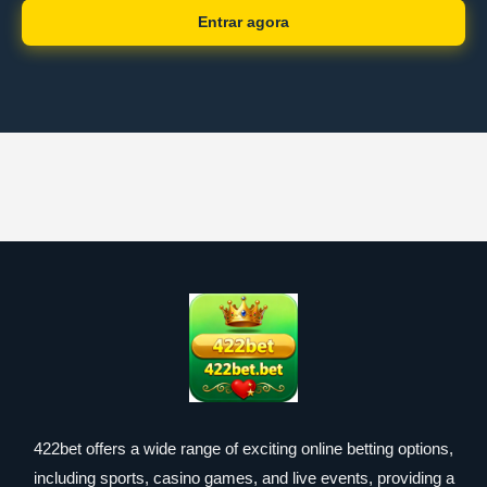
Entrar agora
422bet offers a wide range of exciting online betting options,
including sports, casino games, and live events, providing a