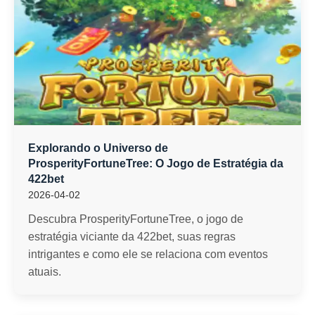
Explorando o Universo de
ProsperityFortuneTree: O Jogo de Estratégia da
422bet
2026-04-02
Descubra ProsperityFortuneTree, o jogo de
estratégia viciante da 422bet, suas regras
intrigantes e como ele se relaciona com eventos
atuais.