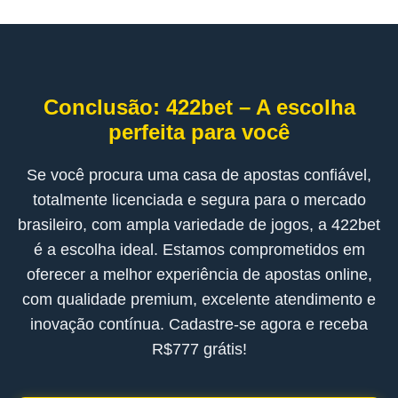
Conclusão: 422bet – A escolha
perfeita para você
Se você procura uma casa de apostas confiável,
totalmente licenciada e segura para o mercado
brasileiro, com ampla variedade de jogos, a 422bet
é a escolha ideal. Estamos comprometidos em
oferecer a melhor experiência de apostas online,
com qualidade premium, excelente atendimento e
inovação contínua. Cadastre-se agora e receba
R$777 grátis!