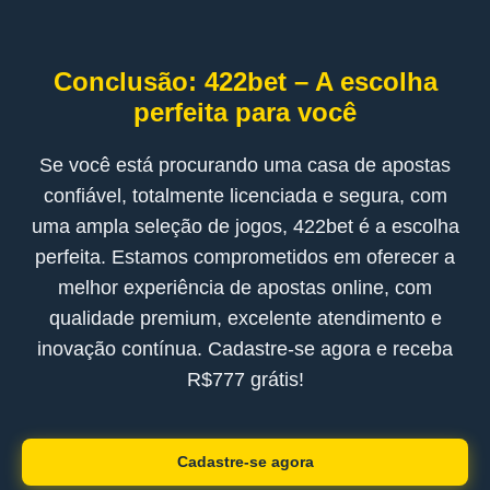
Conclusão: 422bet – A escolha
perfeita para você
Se você está procurando uma casa de apostas
confiável, totalmente licenciada e segura, com
uma ampla seleção de jogos, 422bet é a escolha
perfeita. Estamos comprometidos em oferecer a
melhor experiência de apostas online, com
qualidade premium, excelente atendimento e
inovação contínua. Cadastre-se agora e receba
R$777 grátis!
Cadastre-se agora