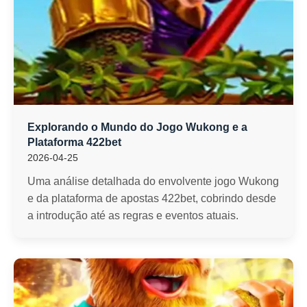
Explorando o Mundo do Jogo Wukong e a
Plataforma 422bet
2026-04-25
Uma análise detalhada do envolvente jogo Wukong
e da plataforma de apostas 422bet, cobrindo desde
a introdução até as regras e eventos atuais.