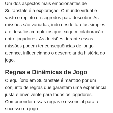
Um dos aspectos mais emocionantes de
Sultanstale é a exploração. O mundo virtual é
vasto e repleto de segredos para descobrir. As
missões são variadas, indo desde tarefas simples
até desafios complexos que exigem colaboração
entre jogadores. As decisões durante essas
missões podem ter consequências de longo
alcance, influenciando o desenrolar da história do
jogo.
Regras e Dinâmicas de Jogo
O equilíbrio em Sultanstale é mantido por um
conjunto de regras que garantem uma experiência
justa e envolvente para todos os jogadores.
Compreender essas regras é essencial para o
sucesso no jogo.