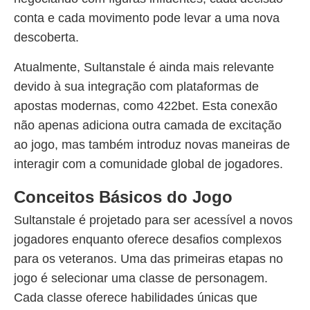
conta e cada movimento pode levar a uma nova
descoberta.
Atualmente, Sultanstale é ainda mais relevante
devido à sua integração com plataformas de
apostas modernas, como 422bet. Esta conexão
não apenas adiciona outra camada de excitação
ao jogo, mas também introduz novas maneiras de
interagir com a comunidade global de jogadores.
Conceitos Básicos do Jogo
Sultanstale é projetado para ser acessível a novos
jogadores enquanto oferece desafios complexos
para os veteranos. Uma das primeiras etapas no
jogo é selecionar uma classe de personagem.
Cada classe oferece habilidades únicas que