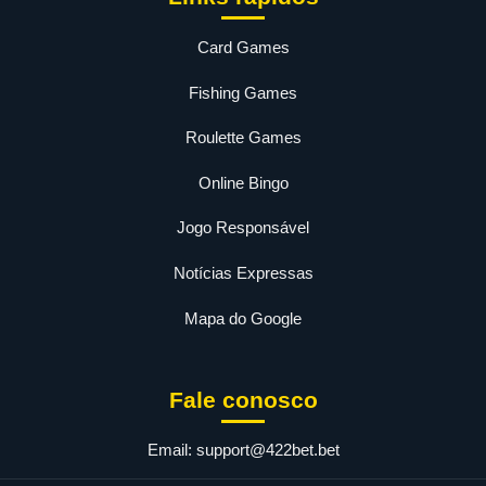
Card Games
Fishing Games
Roulette Games
Online Bingo
Jogo Responsável
Notícias Expressas
Mapa do Google
Fale conosco
Email:
support@422bet.bet