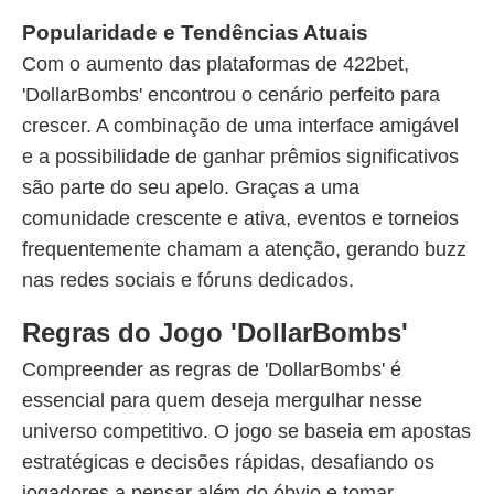
Popularidade e Tendências Atuais
Com o aumento das plataformas de 422bet,
'DollarBombs' encontrou o cenário perfeito para
crescer. A combinação de uma interface amigável
e a possibilidade de ganhar prêmios significativos
são parte do seu apelo. Graças a uma
comunidade crescente e ativa, eventos e torneios
frequentemente chamam a atenção, gerando buzz
nas redes sociais e fóruns dedicados.
Regras do Jogo 'DollarBombs'
Compreender as regras de 'DollarBombs' é
essencial para quem deseja mergulhar nesse
universo competitivo. O jogo se baseia em apostas
estratégicas e decisões rápidas, desafiando os
jogadores a pensar além do óbvio e tomar