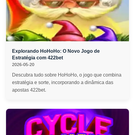
Explorando HoHoHo: O Novo Jogo de
Estratégia com 422bet
2026-05-20
Descubra tudo sobre HoHoHo, o jogo que combina
estratégia e sorte, incorporando a dinâmica das
apostas 422bet.