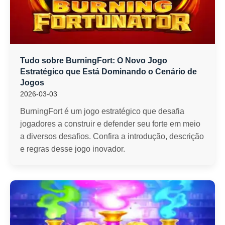
Tudo sobre BurningFort: O Novo Jogo
Estratégico que Está Dominando o Cenário de
Jogos
2026-03-03
BurningFort é um jogo estratégico que desafia
jogadores a construir e defender seu forte em meio
a diversos desafios. Confira a introdução, descrição
e regras desse jogo inovador.