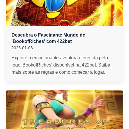
Descubra o Fascinante Mundo de
'BookofRiches' com 422bet
2026-01-03
Explore a emocionante aventura oferecida pelo
jogo 'BookofRiches' disponível na 422bet. Saiba
mais sobre as regras e como começar a jogar.