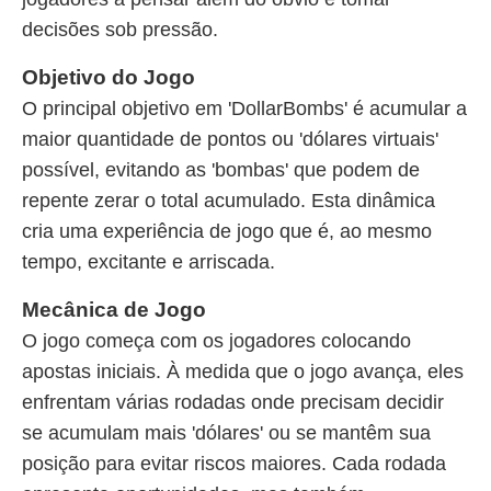
decisões sob pressão.
Objetivo do Jogo
O principal objetivo em 'DollarBombs' é acumular a
maior quantidade de pontos ou 'dólares virtuais'
possível, evitando as 'bombas' que podem de
repente zerar o total acumulado. Esta dinâmica
cria uma experiência de jogo que é, ao mesmo
tempo, excitante e arriscada.
Mecânica de Jogo
O jogo começa com os jogadores colocando
apostas iniciais. À medida que o jogo avança, eles
enfrentam várias rodadas onde precisam decidir
se acumulam mais 'dólares' ou se mantêm sua
posição para evitar riscos maiores. Cada rodada