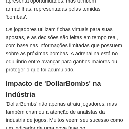
apresenta oportunidades, mas também
armadilhas, representadas pelas temidas
'bombas'.
Os jogadores utilizam fichas virtuais para suas
apostas, e as decisões são feitas em tempo real,
com base nas informações limitadas que possuem
sobre as próximas bombas. A adrenalina está no
equilíbrio entre avançar para ganhos maiores ou
proteger o que foi acumulado.
Impacto de 'DollarBombs' na
Indústria
'DollarBombs' não apenas atraiu jogadores, mas
também chamou a atenção de analistas da
indústria de jogos. Muitos veem seu sucesso como
um indicador de uma nova fase no