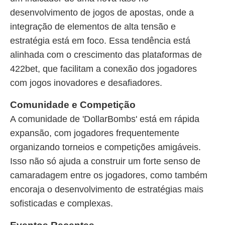
desenvolvimento de jogos de apostas, onde a
integração de elementos de alta tensão e
estratégia está em foco. Essa tendência está
alinhada com o crescimento das plataformas de
422bet, que facilitam a conexão dos jogadores
com jogos inovadores e desafiadores.
Comunidade e Competição
A comunidade de 'DollarBombs' está em rápida
expansão, com jogadores frequentemente
organizando torneios e competições amigáveis.
Isso não só ajuda a construir um forte senso de
camaradagem entre os jogadores, como também
encoraja o desenvolvimento de estratégias mais
sofisticadas e complexas.