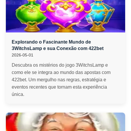
Explorando o Fascinante Mundo de
3WitchsLamp e sua Conexão com 422bet
2026-05-01
Descubra os mistérios do jogo 3WitchsLamp e
como ele se integra ao mundo das apostas com
422bet. Um mergulho nas regras, estratégia e
eventos recentes que tornam esta experiência
única.