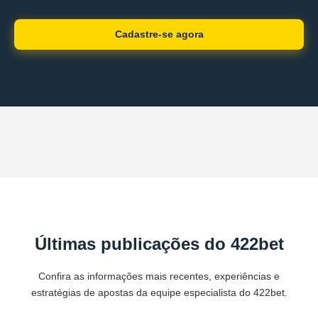
Cadastre-se agora
Últimas publicações do 422bet
Confira as informações mais recentes, experiências e
estratégias de apostas da equipe especialista do 422bet.