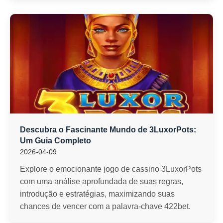
Descubra o Fascinante Mundo de 3LuxorPots:
Um Guia Completo
2026-04-09
Explore o emocionante jogo de cassino 3LuxorPots
com uma análise aprofundada de suas regras,
introdução e estratégias, maximizando suas
chances de vencer com a palavra-chave 422bet.