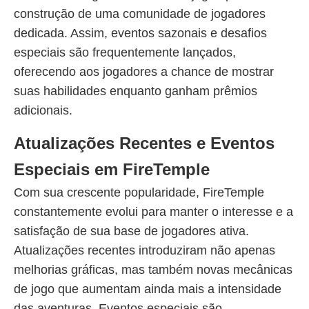
construção de uma comunidade de jogadores
dedicada. Assim, eventos sazonais e desafios
especiais são frequentemente lançados,
oferecendo aos jogadores a chance de mostrar
suas habilidades enquanto ganham prêmios
adicionais.
Atualizações Recentes e Eventos
Especiais em FireTemple
Com sua crescente popularidade, FireTemple
constantemente evolui para manter o interesse e a
satisfação de sua base de jogadores ativa.
Atualizações recentes introduziram não apenas
melhorias gráficas, mas também novas mecânicas
de jogo que aumentam ainda mais a intensidade
das aventuras. Eventos especiais são