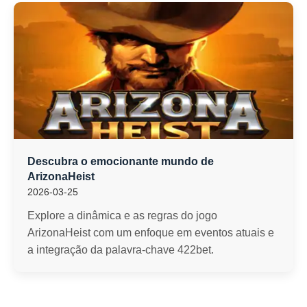
Descubra o emocionante mundo de
ArizonaHeist
2026-03-25
Explore a dinâmica e as regras do jogo
ArizonaHeist com um enfoque em eventos atuais e
a integração da palavra-chave 422bet.