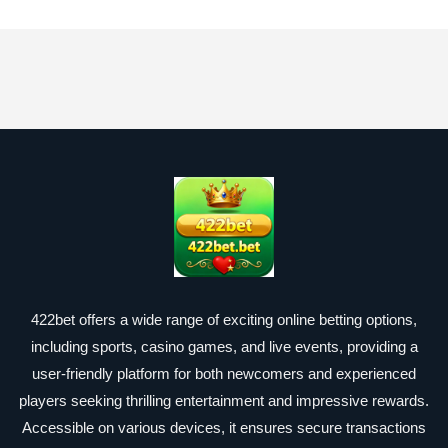
422bet offers a wide range of exciting online betting options,
including sports, casino games, and live events, providing a
user-friendly platform for both newcomers and experienced
players seeking thrilling entertainment and impressive rewards.
Accessible on various devices, it ensures secure transactions