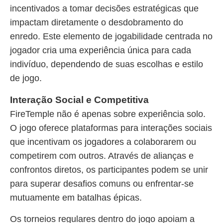
incentivados a tomar decisões estratégicas que
impactam diretamente o desdobramento do
enredo. Este elemento de jogabilidade centrada no
jogador cria uma experiência única para cada
indivíduo, dependendo de suas escolhas e estilo
de jogo.
Interação Social e Competitiva
FireTemple não é apenas sobre experiência solo.
O jogo oferece plataformas para interações sociais
que incentivam os jogadores a colaborarem ou
competirem com outros. Através de alianças e
confrontos diretos, os participantes podem se unir
para superar desafios comuns ou enfrentar-se
mutuamente em batalhas épicas.
Os torneios regulares dentro do jogo apoiam a