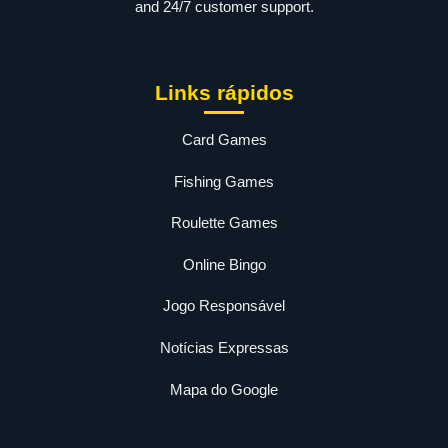
and 24/7 customer support.
Links rápidos
Card Games
Fishing Games
Roulette Games
Online Bingo
Jogo Responsável
Notícias Expressas
Mapa do Google