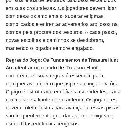
por sua lenda de tesouros fabulosos escondidos
em suas profundezas. Os jogadores devem lidar
com desafios ambientais, superar enigmas
complicados e enfrentar adversários ardilosos na
corrida pela procura dos tesouros. A cada passo,
novas escolhas e caminhos se desdobram,
mantendo o jogador sempre engajado.
Regras do Jogo: Os Fundamentos de TreasureHunt
Ao adentrar no mundo de 'TreasureHunt',
compreender suas regras é essencial para
qualquer aventureiro que aspire alcançar a vitória.
O jogo é estruturado em níveis ascendentes, cada
um mais desafiante que o anterior. Os jogadores
devem coletar pistas para avançar, e essas pistas
são frequentemente guardadas por inimigos ou
escondidas em locais perigosos.