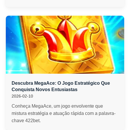
Descubra MegaAce: O Jogo Estratégico Que
Conquista Novos Entusiastas
2026-02-10
Conheça MegaAce, um jogo envolvente que
mistura estratégia e atuação rápida com a palavra-
chave 422bet.