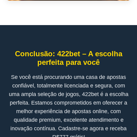
Conclusão: 422bet – A escolha
perfeita para você
Se você está procurando uma casa de apostas
confiável, totalmente licenciada e segura, com
uma ampla seleção de jogos, 422bet é a escolha
perfeita. Estamos comprometidos em oferecer a
melhor experiência de apostas online, com
qualidade premium, excelente atendimento e
inovação contínua. Cadastre-se agora e receba