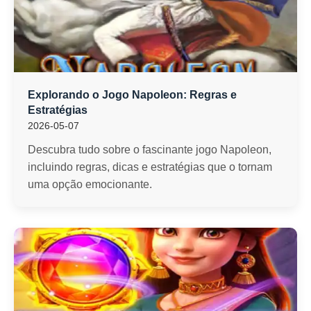
Explorando o Jogo Napoleon: Regras e
Estratégias
2026-05-07
Descubra tudo sobre o fascinante jogo Napoleon,
incluindo regras, dicas e estratégias que o tornam
uma opção emocionante.