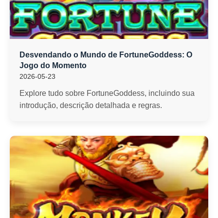
Desvendando o Mundo de FortuneGoddess: O
Jogo do Momento
2026-05-23
Explore tudo sobre FortuneGoddess, incluindo sua
introdução, descrição detalhada e regras.