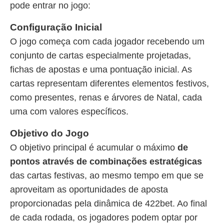
pode entrar no jogo:
Configuração Inicial
O jogo começa com cada jogador recebendo um
conjunto de cartas especialmente projetadas,
fichas de apostas e uma pontuação inicial. As
cartas representam diferentes elementos festivos,
como presentes, renas e árvores de Natal, cada
uma com valores específicos.
Objetivo do Jogo
O objetivo principal é acumular o máximo
de
pontos através de combinações estratégicas
das cartas festivas, ao mesmo tempo em que se
aproveitam as oportunidades de aposta
proporcionadas pela dinâmica de 422bet. Ao final
de cada rodada, os jogadores podem optar por