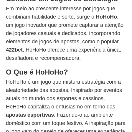
Em meio ao crescente interesse por jogos que
combinam habilidade e sorte, surge o
HoHoHo
,
um jogo inovador que promete capturar a atenção
de jogadores casuais e dedicados. Incorporando
elementos de jogos de apostas, como o popular
422bet
, HoHoHo oferece uma experiência única,
desafiadora e recompensadora.
O Que é HoHoHo?
HoHoHo é um jogo que mistura estratégia com a
aleatoriedade das apostas. Inspirado por eventos
atuais no mundo dos esportes e cassinos,
HoHoHo capitaliza o entusiasmo em torno das
apostas esportivas
, trazendo-o ao ambiente
doméstico com um toque festivo. A inspiração para
o jogo vem do desejo de oferecer uma experiência