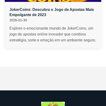
JokerCoins: Descubra o Jogo de Apostas Mais
Empolgante de 2023
2026-01-30
Explore o emocionante mundo de JokerCoins, um
jogo de apostas online inovador que combina
estratégia, sorte e emoção em um ambiente seguro.