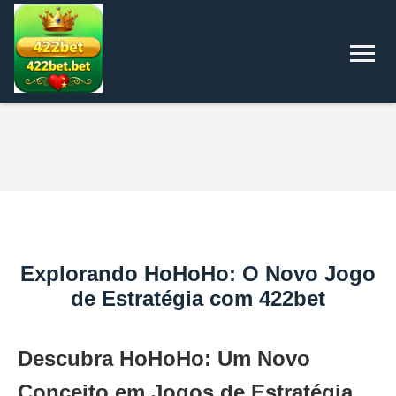
Explorando HoHoHo: O Novo Jogo
de Estratégia com 422bet
Descubra HoHoHo: Um Novo
Conceito em Jogos de Estratégia