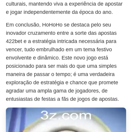
culturais, mantendo viva a experiência de apostar
e jogar independentemente da época do ano.
Em conclusão, HoHoHo se destaca pelo seu
inovador cruzamento entre a sorte das apostas
422bet e a estratégia intricada necessária para
vencer, tudo embrulhado em um tema festivo
envolvente e dinâmico. Este novo jogo está
posicionado para ser mais do que uma simples
maneira de passar o tempo; é uma verdadeira
exploração de estratégia e chance que promete
agradar uma ampla gama de jogadores, de
entusiastas de festas a fãs de jogos de apostas.