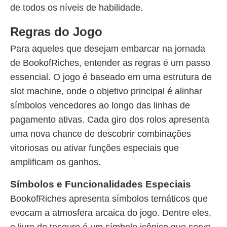
de todos os níveis de habilidade.
Regras do Jogo
Para aqueles que desejam embarcar na jornada
de BookofRiches, entender as regras é um passo
essencial. O jogo é baseado em uma estrutura de
slot machine, onde o objetivo principal é alinhar
símbolos vencedores ao longo das linhas de
pagamento ativas. Cada giro dos rolos apresenta
uma nova chance de descobrir combinações
vitoriosas ou ativar funções especiais que
amplificam os ganhos.
Símbolos e Funcionalidades Especiais
BookofRiches apresenta símbolos temáticos que
evocam a atmosfera arcaica do jogo. Dentre eles,