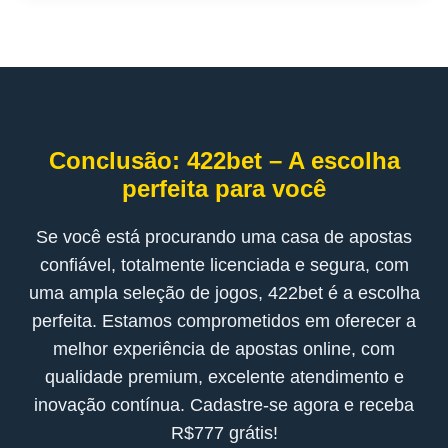
Conclusão: 422bet – A escolha
perfeita para você
Se você está procurando uma casa de apostas
confiável, totalmente licenciada e segura, com
uma ampla seleção de jogos, 422bet é a escolha
perfeita. Estamos comprometidos em oferecer a
melhor experiência de apostas online, com
qualidade premium, excelente atendimento e
inovação contínua. Cadastre-se agora e receba
R$777 grátis!