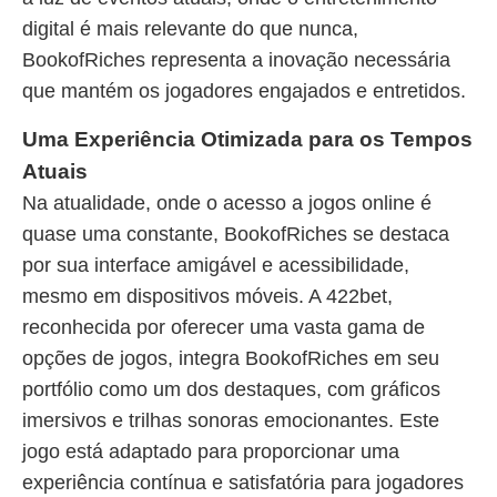
digital é mais relevante do que nunca,
BookofRiches representa a inovação necessária
que mantém os jogadores engajados e entretidos.
Uma Experiência Otimizada para os Tempos
Atuais
Na atualidade, onde o acesso a jogos online é
quase uma constante, BookofRiches se destaca
por sua interface amigável e acessibilidade,
mesmo em dispositivos móveis. A 422bet,
reconhecida por oferecer uma vasta gama de
opções de jogos, integra BookofRiches em seu
portfólio como um dos destaques, com gráficos
imersivos e trilhas sonoras emocionantes. Este
jogo está adaptado para proporcionar uma
experiência contínua e satisfatória para jogadores