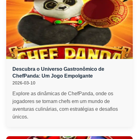
Descubra o Universo Gastronômico de
ChefPanda: Um Jogo Empolgante
2026-03-10
Explore as dinâmicas de ChefPanda, onde os
jogadores se tornam chefs em um mundo de
aventuras culinárias, com estratégias e desafios
únicos.