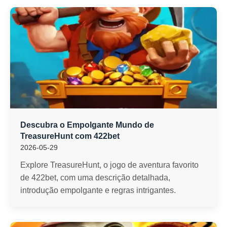
Descubra o Empolgante Mundo de
TreasureHunt com 422bet
2026-05-29
Explore TreasureHunt, o jogo de aventura favorito
de 422bet, com uma descrição detalhada,
introdução empolgante e regras intrigantes.