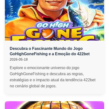
Descubra o Fascinante Mundo do Jogo
GoHighGoneFishing e a Emoção do 422bet
2026-05-18
Explore o emocionante universo do jogo
GoHighGoneFishing e descubra as regras,
estratégias e o impacto atual da tendência 422bet
no cenário global de jogos.