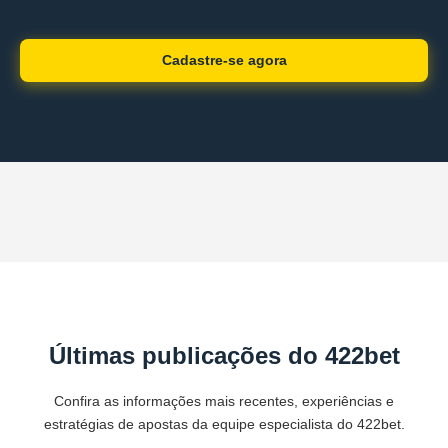
Cadastre-se agora
Últimas publicações do 422bet
Confira as informações mais recentes, experiências e
estratégias de apostas da equipe especialista do 422bet.